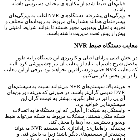
فیلم‌های ضبط‌ شده از مکان‌های مختلف دسترسی داشته
باشند.
ویژگی‌های پیشرفته: دستگاه‌های NVR اغلب به ویژگی‌های
پیشرفته‌ای همانند هشدارهای مربوط به رویدادهای مختلف و
تجزیه و تحلیل ویدیویی مجهز هستند تا بتوانند شرایط امنیتی را
بیش از پیش تحت مدیریت داشته باشند.
معایب دستگاه ضبط NVR
در بخش قبلی مزایای اصلی و کاربردی این دستگاه را به طور
مفصل شرح دادیم اما نباید از معایب آن نیز چشم‌پوشی کرد. البته
که معایب NVR خیلی دردسرآفرین نخواهند بود. برخی از این معایب
را در این بخش ذکر می‌کنیم:
هزینه بالا: سیستم‌های NVR می‌توانند نسبت به سیستم‌های
DVR قدیمی گران‌تر باشند. در صورتی که هزینه دوربین‌های
آی پی را نیز در نظر بگیرید، بیشتر به قیمت گران این
سیستم‌ها پی خواهید برد.
وابستگی به شبکه: از آنجایی که این دستگاه‌ها به اتصالات
شبکه متکی هستند، مشکلات مربوط به شبکه می‌تواند ضبط
ویدیو و دسترسی به آن‌ها را مختل کند.
پیچیدگی راه‌اندازی: راه‌اندازی یک سیستم NVR می‌تواند
پیچیده‌تر از سیستم‌های دیگر باشد؛ زیرا به دانش فنی و
اطلاعات بالقوه مربوط به نصب حرفه‌ای نیاز دارد.