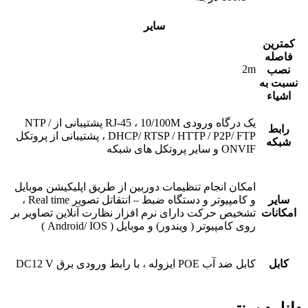
سایر
کمترین
فاصله
2m
نصب
نسبت به
اشیاء
یک درگاه ورودی RJ-45 ، 10/100M پشتیبانی از NTP /
رابط
DHCP/ RTSP / HTTP / P2P/ FTP ، پشتیبانی از پروتکل
شبکه
ONVIF و سایر پروتکل های شبکه
امکان انجام تنظیمات دوربین از طریق اپلیکیشن موبایل
سایر
و کامپیوتر و دستگاه ضبط – انتقاتل تصویر Real time ،
امکانات
تشخیص حرکت دارای نرم افزار نظارت آنلاین تصاویر بر
روی کامپیوتر ( ویندور) و موبایل ( Android/ IOS )
کابل
کابل ضد آب POE ایزوله ، با رابط ورودی برق DC12 V