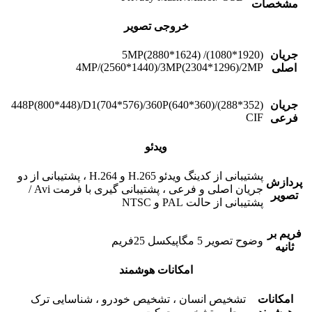
مشخصات
خروجی تصویر
جریان
(1920*1080)5MP(2880*1624) /
4MP/(2560*1440)/3MP(2304*1296)/2MP
اصلی
جریان
(352*288)448P(800*448)/D1(704*576)/360P(640*360)/
CIF
فرعی
ویدئو
پشتیبانی از کدینگ ویدئو H.265 و H.264 ، پشتیبانی از دو
پردازش
جریان اصلی و فرعی ، پشتیبانی گیری با فرمت Avi /
تصویر
پشتیبانی از حالت PAL و NTSC
فریم بر
وضوح تصویر 5 مگاپیکسل 25فریم
ثانیه
امکانات هوشمند
امکانات
تشخیص انسان ، تشخیص خودرو ، شناسایی ترک