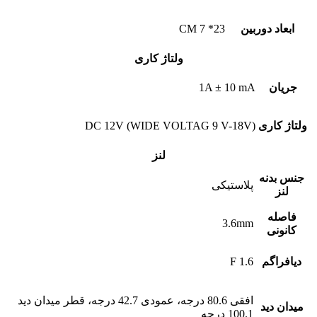
ابعاد دوربین
23* 7 CM
ولتاژ کاری
جریان
1A ± 10 mA
ولتاژ کاری
DC 12V (WIDE VOLTAG 9 V-18V)
لنز
جنس بدنه
پلاستیکی
لنز
فاصله
3.6mm
کانونی
دیافراگم
F 1.6
افقی 80.6 درجه، عمودی 42.7 درجه، قطر میدان دید
میدان دید
100.1 درجه