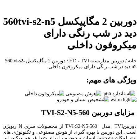
دوربین 2 مگاپیکسل 560tvi-s2-n5
دید در شب رنگی دارای
میکروفون داخلی
خانه
/
دوربین مداربسته HD - TVI
/ دوربین 2 مگاپیکسل 560tvi-s2-
n5 دید در شب رنگی دارای میکروفون داخلی
ویژگی های مهم:
مزایای دوربین 560-TVI-S2-N5
دوربینTVI مدل 560-TVI-S2-N5 از محصولات سری N ریویژن
است . این دوربین با بهره گیری از هوش مصنوعی و تکنولوژی های
برتر امکان تشخیص انسان و خودرو را برای شما فراهم میکند، این