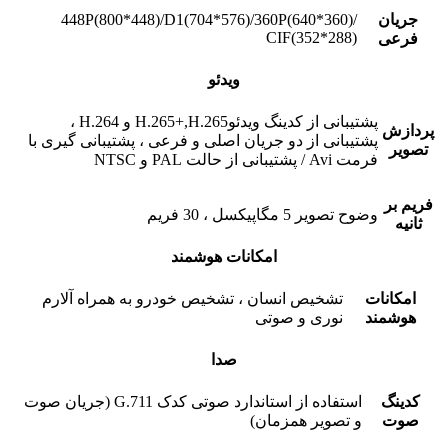
جریان
448P(800*448)/D1(704*576)/360P(640*360)/
CIF(352*288)
فرعی
ویدئو
پشتیبانی از کدینگ ویدئوH.265+,H.265 و H.264 ،
پردازش
پشتیبانی از دو جریان اصلی و فرعی ، پشتیبانی گیری با
تصویر
فرمت Avi / پشتیبانی از حالت PAL و NTSC
فریم بر
وضوح تصویر 5 مگاپیکسل ، 30 فریم
ثانیه
امکانات هوشمند
امکانات
تشخیص انسان ، تشخیص خودرو به همراه آلارم
هوشمند
نوری و صوتی
صدا
کدینگ
استفاده از استاندارد صوتی کدک G.711 (جریان صوت
صوت
و تصویر همزمان)