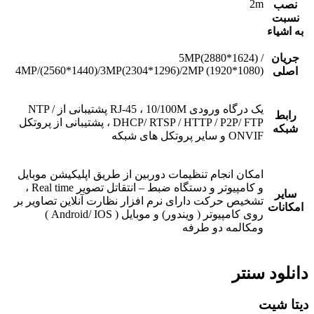
2m
نصب
نسبت
به اشیاء
جریان
5MP(2880*1624) /
4MP/(2560*1440)/3MP(2304*1296)/2MP (1920*1080)
اصلی
یک درگاه ورودی RJ-45 ، 10/100M پشتیبانی از NTP /
رابط
DHCP/ RTSP / HTTP / P2P/ FTP ، پشتیبانی از پروتکل
شبکه
ONVIF و سایر پروتکل های شبکه
امکان انجام تنظیمات دوربین از طریق اپلیکیشن موبایل
و کامپیوتر و دستگاه ضبط – انتقاتل تصویر Real time ،
سایر
تشخیص حرکت دارای نرم افزار نظارت آنلاین تصاویر بر
امکانات
روی کامپیوتر ( ویندور) و موبایل ( Android/ IOS )
ومکالمه دو طرفه
دانلود سنتر
دیتا شیت