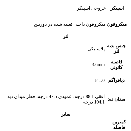
اسپیکر
خروجی اسپیکر
میکروفون
میکروفون داخلی تعبیه شده در دوربین
لنز
جنس بدنه
پلاستیکی
لنز
فاصله
3.6mm
کانونی
دیافراگم
F 1.0
افقی 88.1 درجه، عمودی 47.5 درجه، قطر میدان دید
میدان دید
104.1 درجه
سایر
کمترین
فاصله